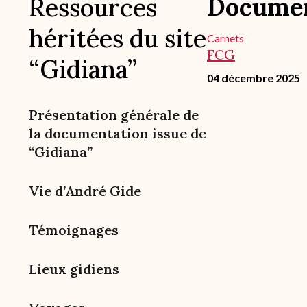
Documen
Ressources
héritées du site
Carnets
FCG
“Gidiana”
04 décembre 2025
Présentation générale de
la documentation issue de
“Gidiana”
Vie d’André Gide
Témoignages
Lieux gidiens