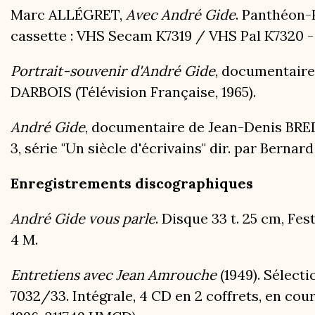
Marc ALLÉGRET,
Avec André Gide
. Panthéon-P
cassette : VHS Secam K7319 / VHS Pal K7320 - 9
Portrait-souvenir d'André Gide
, documentair
DARBOIS (Télévision Française, 1965).
André Gide
, documentaire de Jean-Denis BRE
3, série "Un siècle d'écrivains" dir. par Bernard 
Enregistrements discographiques
André Gide vous parle
. Disque 33 t. 25 cm, Fes
4 M.
Entretiens avec Jean Amrouche
(1949). Sélecti
7032/33. Intégrale, 4 CD en 2 coffrets, en cour