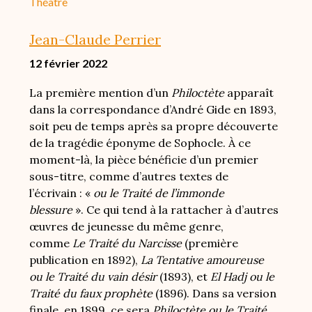
Théâtre
Jean-Claude Perrier
12 février 2022
La première mention d’un
Philoctète
apparaît
dans la correspondance d’André Gide en 1893,
soit peu de temps après sa propre découverte
de la tragédie éponyme de Sophocle. À ce
moment-là, la pièce bénéficie d’un premier
sous-titre, comme d’autres textes de
l’écrivain : «
ou le Traité de l’immonde
blessure
». Ce qui tend à la rattacher à d’autres
œuvres de jeunesse du même genre,
comme
Le Traité du Narcisse
(première
publication en 1892),
La Tentative amoureuse
ou le Traité du vain désir
(1893), et
El Hadj ou le
Traité du faux prophète
(1896). Dans sa version
finale, en 1899, ce sera
Philoctète ou le Traité