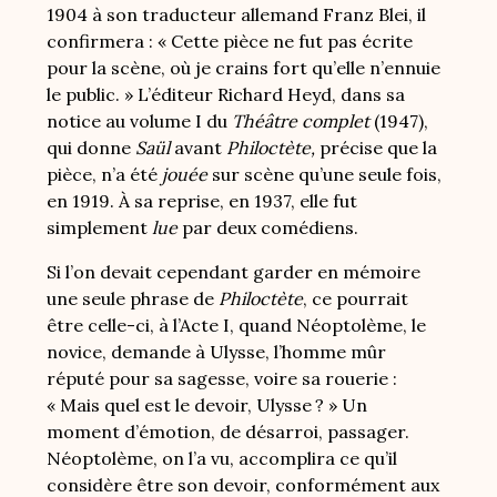
1904 à son traducteur allemand Franz Blei, il
confirmera : « Cette pièce ne fut pas écrite
pour la scène, où je crains fort qu’elle n’ennuie
le public. » L’éditeur Richard Heyd, dans sa
notice au volume I du
Théâtre complet
(1947),
qui donne
Saül
avant
Philoctète,
précise que la
pièce, n’a été
jouée
sur scène qu’une seule fois,
en 1919. À sa reprise, en 1937, elle fut
simplement
lue
par deux comédiens.
Si l’on devait cependant garder en mémoire
une seule phrase de
Philoctète
, ce pourrait
être celle-ci, à l’Acte I, quand Néoptolème, le
novice, demande à Ulysse, l’homme mûr
réputé pour sa sagesse, voire sa rouerie :
« Mais quel est le devoir, Ulysse ?
» Un
moment d’émotion, de désarroi, passager.
Néoptolème, on l’a vu, accomplira ce qu’il
considère être son devoir, conformément aux