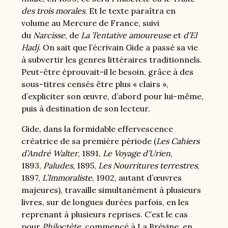
des trois morales
. Et le texte paraîtra en
volume au Mercure de France, suivi
du
Narcisse
, de
La Tentative amoureuse
et
d’El
Hadj
. On sait que l’écrivain Gide a passé sa vie
à subvertir les genres littéraires traditionnels.
Peut-être éprouvait-il le besoin, grâce à des
sous-titres censés être plus « clairs »,
d’expliciter son œuvre, d’abord pour lui-même,
puis à destination de son lecteur.
Gide, dans la formidable effervescence
créatrice de sa première période (
Les Cahiers
d’André Walter
, 1891,
Le Voyage d’Urien
,
1893,
Paludes,
1895,
Les Nourritures terrestres
,
1897,
L’Immoraliste
, 1902, autant d’œuvres
majeures), travaille simultanément à plusieurs
livres, sur de longues durées parfois, en les
reprenant à plusieurs reprises. C’est le cas
pour
Philoctète
, commencé à La Brévine, en