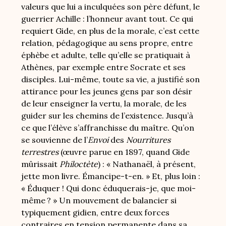
valeurs que lui a inculquées son père défunt, le
guerrier Achille : l’honneur avant tout. Ce qui
requiert Gide, en plus de la morale, c’est cette
relation, pédagogique au sens propre, entre
éphèbe et adulte, telle qu’elle se pratiquait à
Athènes, par exemple entre Socrate et ses
disciples. Lui-même, toute sa vie, a justifié son
attirance pour les jeunes gens par son désir
de leur enseigner la vertu, la morale, de les
guider sur les chemins de l’existence. Jusqu’à
ce que l’élève s’affranchisse du maître. Qu’on
se souvienne de l’
Envoi
des
Nourritures
terrestres
(œuvre parue en 1897, quand Gide
mûrissait
Philoctète
) : « Nathanaël, à présent,
jette mon livre. Émancipe-t-en.
» Et, plus loin :
« Éduquer ! Qui donc éduquerais-je, que moi-
même ?
» Un mouvement de balancier si
typiquement gidien, entre deux forces
contraires en tension permanente dans sa