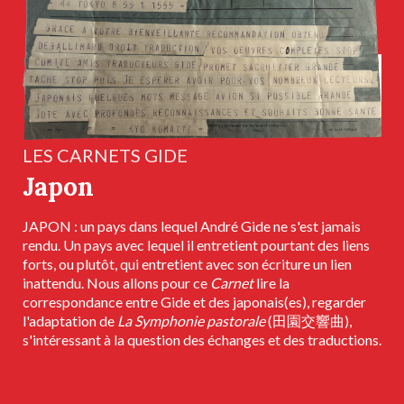
LES CARNETS GIDE
Japon
JAPON : un pays dans lequel André Gide ne s'est jamais
rendu. Un pays avec lequel il entretient pourtant des liens
forts, ou plutôt, qui entretient avec son écriture un lien
inattendu. Nous allons pour ce
Carnet
lire la
correspondance entre Gide et des japonais(es), regarder
l'adaptation de
La Symphonie pastorale
(田園交響曲),
s'intéressant à la question des échanges et des traductions.