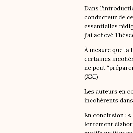
Dans l’introducti
conducteur de cett
essentielles rédi
j’ai achevé Thésée
À mesure que la l
certaines incohér
ne peut “préparer
(XXI)
Les auteurs en co
incohérents dans l
En conclusion : « 
lentement élaboré
motifs politiques