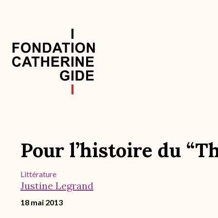
Aller
au
contenu
principal
Navigation
principale
Pour l’histoire du “T
Littérature
Justine Legrand
18 mai 2013