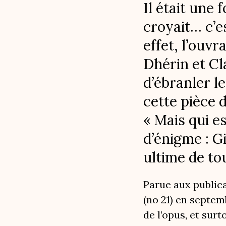
Il était une 
croyait… c’e
effet, l’ouv
Dhérin et Cl
d’ébranler l
cette pièce d
« Mais qui e
d’énigme : G
ultime de to
Parue aux publica
(no 21) en septem
de l’opus, et surt