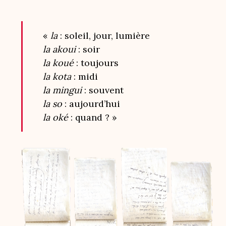
«
la
: soleil, jour, lumière
la akoui
: soir
la koué
: toujours
la kota
: midi
la mingui
: souvent
la so
: aujourd’hui
la oké
: quand ? »
Image