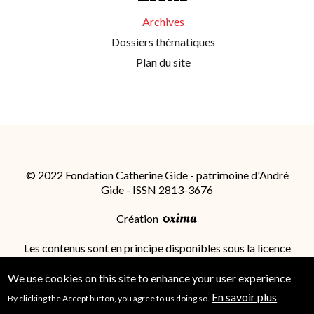
Archives
Dossiers thématiques
Plan du site
© 2022 Fondation Catherine Gide - patrimoine d'André
Gide - ISSN 2813-3676
Création
Les contenus sont en principe disponibles sous la licence
Attribution - Partage dans les Mêmes Conditions 4.0
International (CC BY-SA 4.0)
; des conditions
We use cookies on this site to enhance your user experience
supplémentaires peuvent s'appliquer.
En savoir plus
By clicking the Accept button, you agree to us doing so.