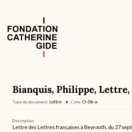
Aller
au
contenu
principal
Navigation
principale
Bianquis, Philippe, Lettre,
Lettre
O-06-a
Type de document
Cote
Description
Lettre des Lettres françaises à Beyrouth, du 27 se