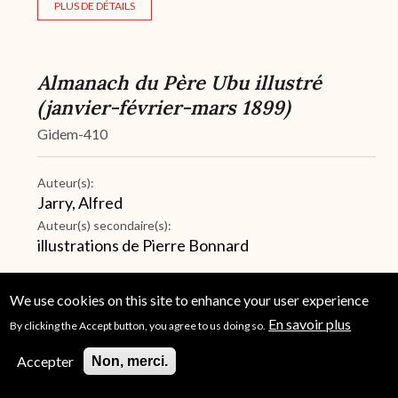
PLUS DE DÉTAILS
Almanach du Père Ubu illustré
(janvier-février-mars 1899)
Gidem-410
Auteur(s):
Jarry, Alfred
Auteur(s) secondaire(s):
illustrations de Pierre Bonnard
PLUS DE DÉTAILS
We use cookies on this site to enhance your user experience
En savoir plus
By clicking the Accept button, you agree to us doing so.
Accepter
Non, merci.
Amal / Œdipe / Perséphone /
Proserpine