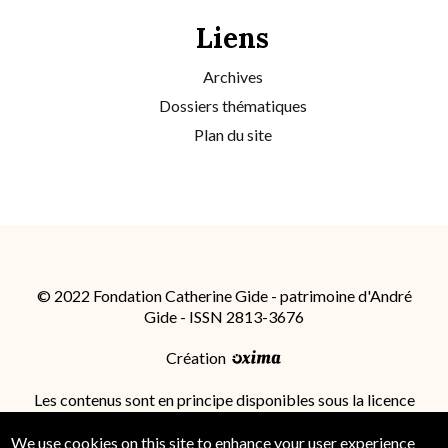
Liens
Archives
Dossiers thématiques
Plan du site
© 2022 Fondation Catherine Gide - patrimoine d'André
Gide - ISSN 2813-3676
Création
Les contenus sont en principe disponibles sous la licence
Attribution - Partage dans les Mêmes Conditions 4.0
International (CC BY-SA 4.0)
; des conditions
We use cookies on this site to enhance your user experience