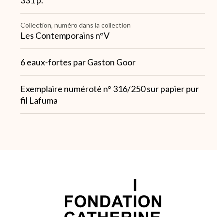
331 p.
Collection, numéro dans la collection
Les Contemporains n°V
Note
6 eaux-fortes par Gaston Goor
1
Note
Exemplaire numéroté n° 316/250 sur papier pur
2
fil Lafuma