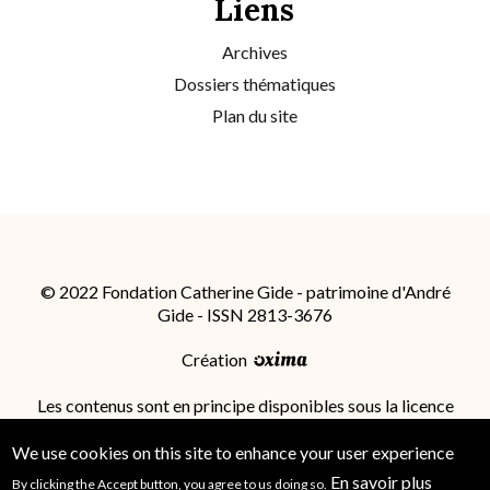
Liens
Archives
Dossiers thématiques
Plan du site
© 2022 Fondation Catherine Gide - patrimoine d'André
Gide - ISSN 2813-3676
Création
Les contenus sont en principe disponibles sous la licence
Attribution - Partage dans les Mêmes Conditions 4.0
International (CC BY-SA 4.0)
; des conditions
We use cookies on this site to enhance your user experience
supplémentaires peuvent s'appliquer.
En savoir plus
By clicking the Accept button, you agree to us doing so.