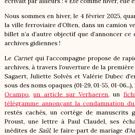
écrivait par ailleurs : « Été comme hiver, elle e
Nous sommes en hiver, le 4 février 2025, qua
la ville ferroviaire d’Olten, dans un camion v
billet n’a d’autre objectif que d’annoncer c
archives gidiennes !
Le
Carnet
qui l’accompagne propose de rapid
archives, à travers l’ouverture de la première
Sagaert, Juliette Solvès et Valérie Dubec d'
sous des noms opaques (01-29, 01-55, 01-06...),
Ocampo
,
un article sur Verhaeren
, un
fic
télégramme annonçant la condamnation du 
restés cachés, un cortège de manuscrits gid
Proust, une lettre à Paul Claudel, ses éch
inédites de
Saül
, le faire-part de mariage d'