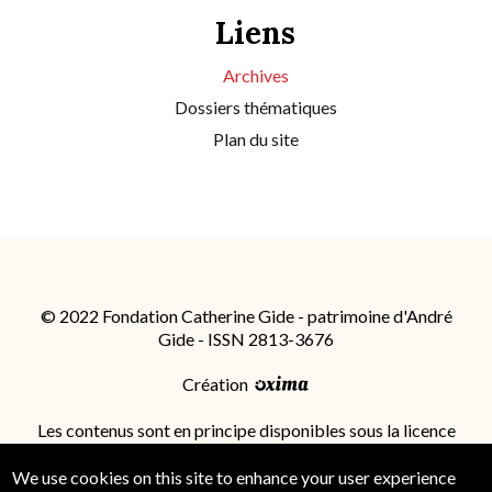
Liens
Archives
Dossiers thématiques
Plan du site
© 2022 Fondation Catherine Gide - patrimoine d'André
Gide - ISSN 2813-3676
Création
Les contenus sont en principe disponibles sous la licence
Attribution - Partage dans les Mêmes Conditions 4.0
International (CC BY-SA 4.0)
; des conditions
We use cookies on this site to enhance your user experience