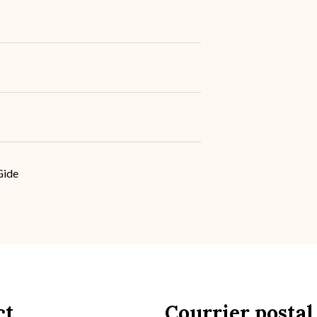
Gide
ct
Courrier postal