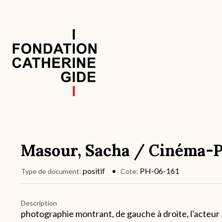
Aller
au
contenu
principal
Navigation
principale
Masour, Sacha / Cinéma-Pr
positif
PH-06-161
Type de document
Cote
Description
photographie montrant, de gauche à droite, l'acteu