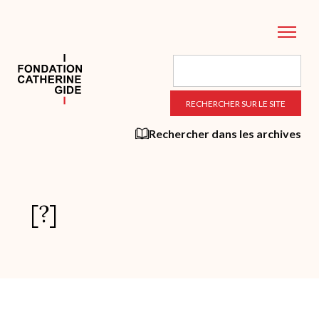
Aller
au
contenu
principal
Rechercher dans les archives
[?]