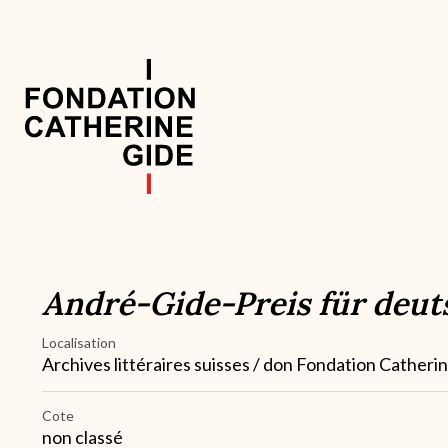
Aller
au
contenu
principal
Navigation
principale
André-Gide-Preis für deut
Localisation
Archives littéraires suisses / don Fondation Catheri
Cote
non classé