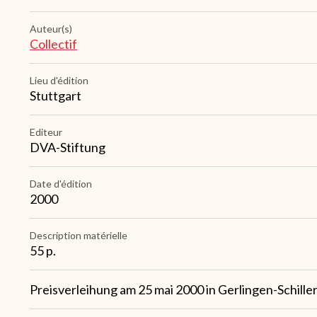
Auteur(s)
Collectif
Lieu d'édition
Stuttgart
Editeur
DVA-Stiftung
Date d'édition
2000
Description matérielle
55 p.
Note
Preisverleihung am 25 mai 2000 in Gerlingen-Schill
1