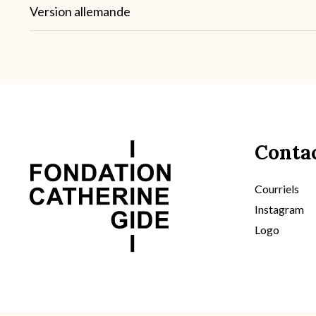
Note
Version allemande
2
Conta
Courriels
Instagram
Logo