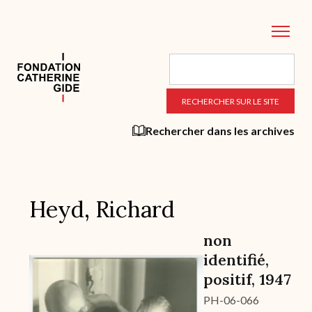
Aller
au
contenu
principal
Rechercher dans les archives
Heyd, Richard
non
identifié,
Archive
positif, 1947
PH-06-066