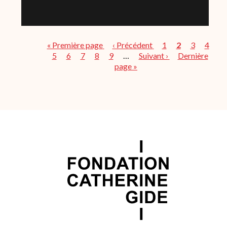
Première
« Première page
Page
‹ Précédent
Page
1
Page
2
Page
3
Page
4
page
Page
5
Page
6
Page
7
Page
8
Page
9
précédente
…
Page
Suivant ›
courante
Dernière
Dernière
Pagination
page »
suivante
page