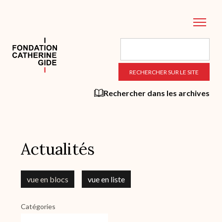
Aller
au
contenu
principal
Rechercher dans les archives
Actualités
vue en blocs
vue en liste
Catégories