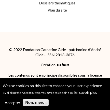
Dossiers thématiques
Plan du site
© 2022 Fondation Catherine Gide - patrimoine d'André
Gide - ISSN 2813-3676
Création
Les contenus sont en principe disponibles sous la licence
Attribution - Partage dans les Mêmes Conditions 4.0
International (CC BY-SA 4.0)
; des conditions
We use cookies on this site to enhance your user experience
supplémentaires peuvent s'appliquer.
En savoir plus
By clicking the Accept button, you agree to us doing so.
Accepter
Non, merci.