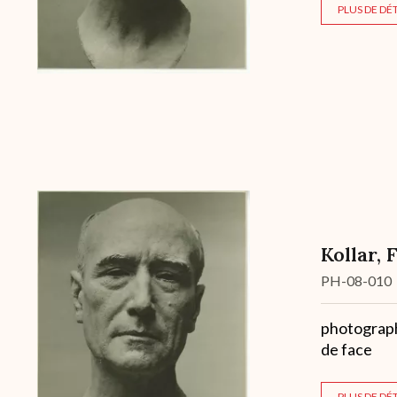
PLUS DE DÉT
Kollar, 
Cote
PH-08-010
Description
photographi
de face
PLUS DE DÉT