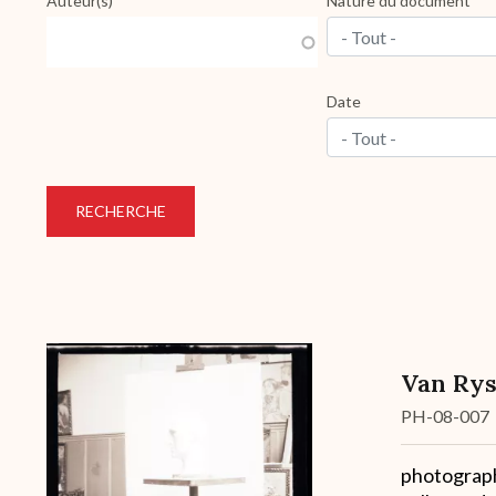
Auteur(s)
Nature du document
- Tout -
Date
- Tout -
Van Ryss
Cote
PH-08-007
Description
photograph