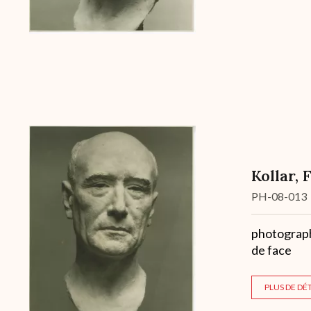
Kollar, 
Cote
PH-08-013
Description
photographi
de face
PLUS DE DÉT