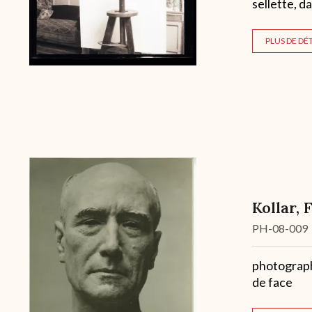
sellette, da
PLUS DE DÉT
Kollar, 
Cote
PH-08-009
Description
photographi
de face