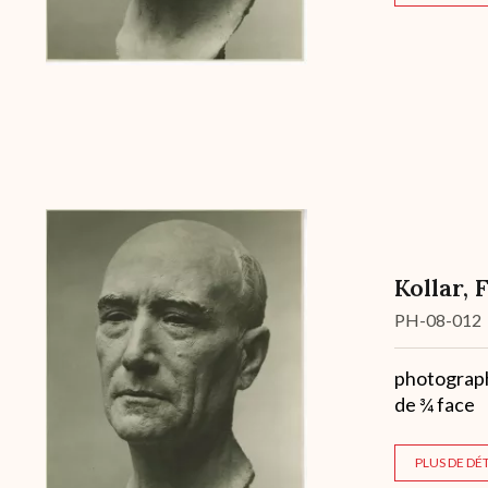
Kollar, 
Cote
PH-08-012
Description
photographi
de ¾ face
PLUS DE DÉT