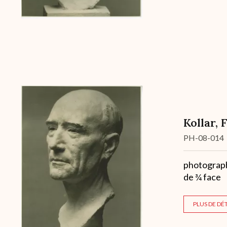
Kollar, 
Cote
PH-08-014
Description
photographi
de ¾ face
PLUS DE DÉT