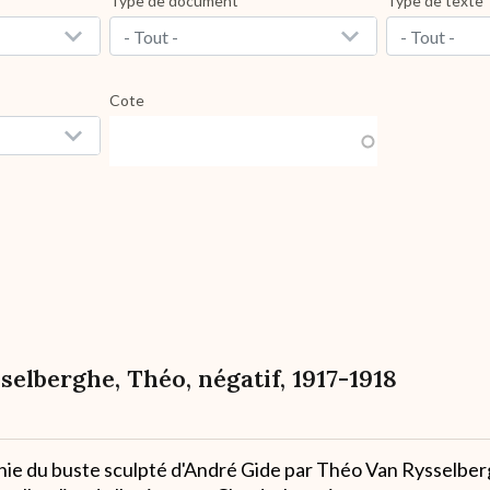
Type de document
Type de texte
- Tout -
- Tout -
Cote
elberghe, Théo, négatif, 1917-1918
ie du buste sculpté d'André Gide par Théo Van Rysselber