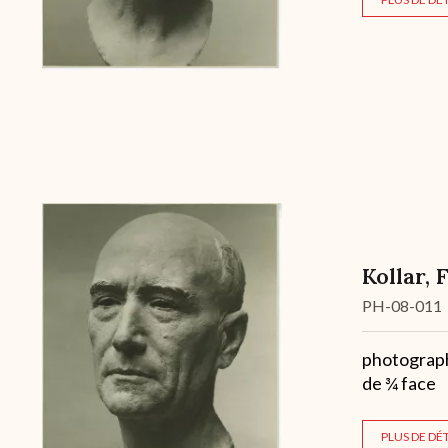
Kollar, 
Cote
PH-08-011
Description
photographi
de ¾ face
PLUS DE DÉT