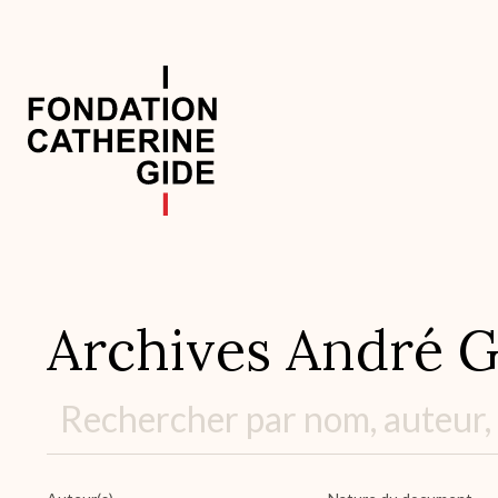
Aller
au
contenu
principal
Navigation
principale
Archives André G