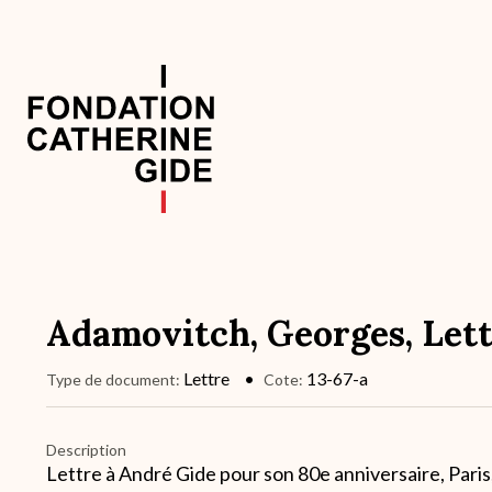
Aller
au
contenu
principal
Navigation
principale
Adamovitch, Georges, Lett
Lettre
13-67-a
Type de document
Cote
Description
Lettre à André Gide pour son 80e anniversaire, Paris