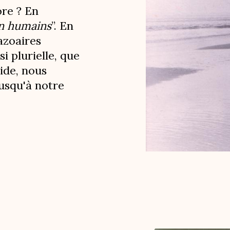
ore ? En
n humains
”. En
azoaires
si plurielle, que
ide, nous
jusqu'à notre