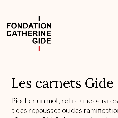
Aller
au
contenu
principal
Navigation
principale
Les carnets Gide
Piocher un mot, relire une œuvre so
à des repousses ou des ramificatio