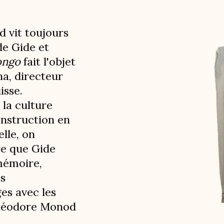
d vit toujours
 de
Gide et
ongo
fait l'objet
a, directeur
isse.
 la culture
onstruction en
lle, on
re que Gide
mémoire,
es
es avec les
Théodore Monod