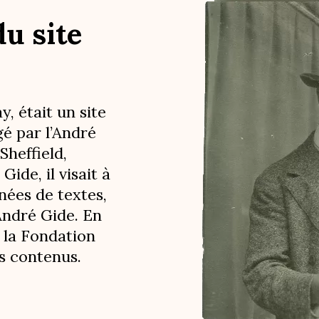
u site
, était un site
é par l’André
Sheffield,
ide, il visait à
nées de textes,
André Gide. En
 la Fondation
es contenus.