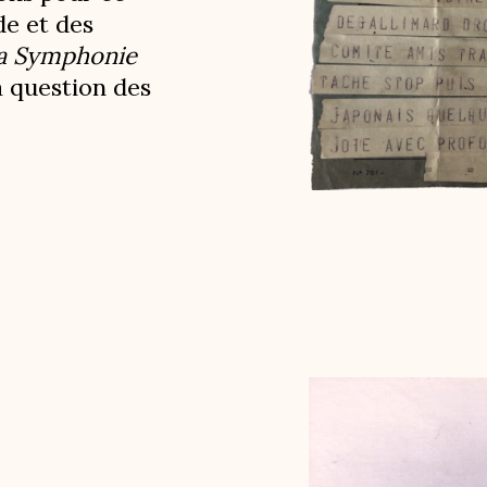
de et des
a Symphonie
 question des