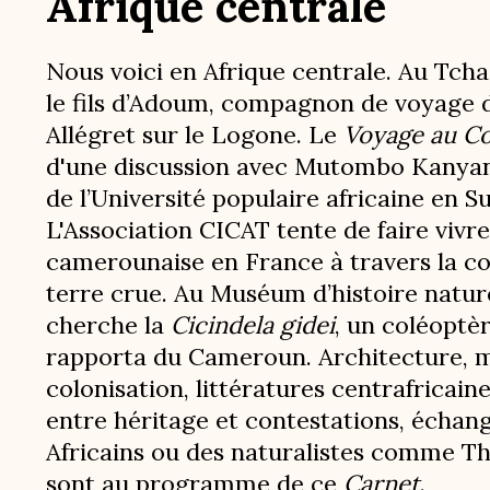
Afrique centrale
Nous voici en Afrique centrale. Au Tcha
le fils d’Adoum, compagnon de voyage
Allégret sur le Logone. Le
Voyage au C
d'une discussion avec Mutombo Kanyan
de l’Université populaire africaine en Su
L'Association CICAT tente de faire vivre
camerounaise en France à travers la c
terre crue. Au Muséum d’histoire nature
cherche la
Cicindela gidei
, un coléoptè
rapporta du Cameroun. Architecture, 
colonisation, littératures centrafricain
entre héritage et contestations, échang
Africains ou des naturalistes comme 
sont au programme de ce
Carnet
.