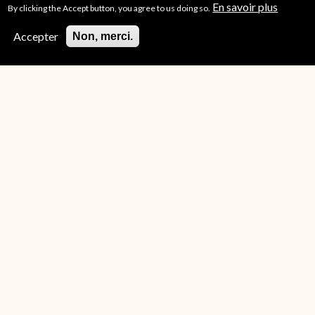
En savoir plus
By clicking the Accept button, you agree to us doing so.
Accepter
Non, merci.
APPEL À CANDIDATURES AU PRIX DES
ARCHIVES 2026-2027
Depuis le 1er mai, l’appel à candidatures pour le Prix des
Archives de la Fondation des Treilles et de la Fondation