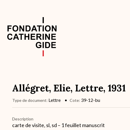
Aller
au
contenu
principal
Navigation
principale
Allégret, Elie, Lettre, 1931
Lettre
39-12-bu
Type de document
Cote
Description
carte de visite, sl, sd – 1 feuillet manuscrit