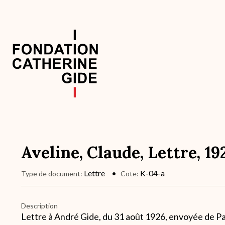
Aller
au
contenu
principal
Navigation
principale
Aveline, Claude, Lettre, 19
Lettre
K-04-a
Type de document
Cote
Description
Lettre à André Gide, du 31 août 1926, envoyée de Par