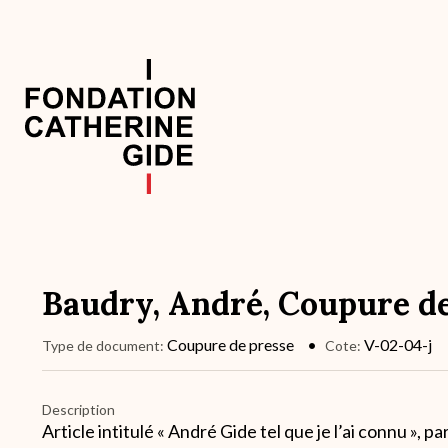
Aller
au
contenu
principal
Navigation
principale
Baudry, André, Coupure de
Coupure de presse
V-02-04-j
Type de document
Cote
Description
Article intitulé « André Gide tel que je l’ai connu », 