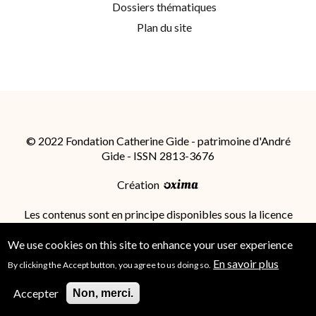
Dossiers thématiques
Plan du site
© 2022 Fondation Catherine Gide - patrimoine d'André
Gide - ISSN 2813-3676
Création
Les contenus sont en principe disponibles sous la licence
Attribution - Partage dans les Mêmes Conditions 4.0
International (CC BY-SA 4.0)
; des conditions
We use cookies on this site to enhance your user experience
supplémentaires peuvent s'appliquer.
En savoir plus
By clicking the Accept button, you agree to us doing so.
Accepter
Non, merci.