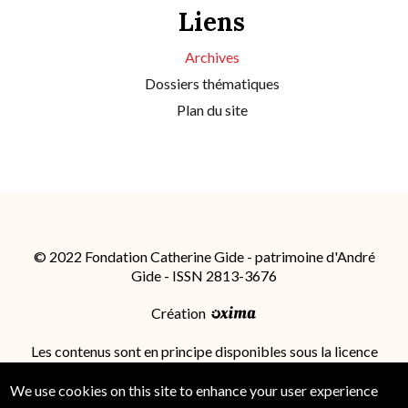
Liens
Archives
Dossiers thématiques
Plan du site
© 2022 Fondation Catherine Gide - patrimoine d'André
Gide - ISSN 2813-3676
Création
Les contenus sont en principe disponibles sous la licence
Attribution - Partage dans les Mêmes Conditions 4.0
International (CC BY-SA 4.0)
; des conditions
We use cookies on this site to enhance your user experience