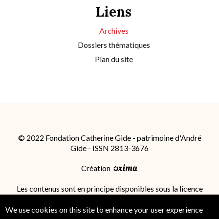
Liens
Archives
Dossiers thématiques
Plan du site
© 2022 Fondation Catherine Gide - patrimoine d'André
Gide - ISSN 2813-3676
Création
Les contenus sont en principe disponibles sous la licence
Attribution - Partage dans les Mêmes Conditions 4.0
International (CC BY-SA 4.0)
; des conditions
We use cookies on this site to enhance your user experience