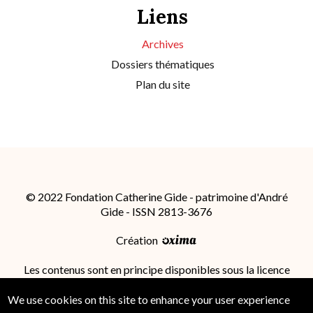
Liens
Archives
Dossiers thématiques
Plan du site
© 2022 Fondation Catherine Gide - patrimoine d'André
Gide - ISSN 2813-3676
Création
Les contenus sont en principe disponibles sous la licence
Attribution - Partage dans les Mêmes Conditions 4.0
International (CC BY-SA 4.0)
; des conditions
We use cookies on this site to enhance your user experience