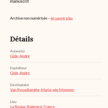
manuscrit
Archive non numérisée –
en savoir plus
Détails
Auteur(s)
Gide, André
Expéditeur
Gide, André
Destinataire
Van Rysselberghe, Maria, née Monnom
Lieu
La Roque-Baignard, France