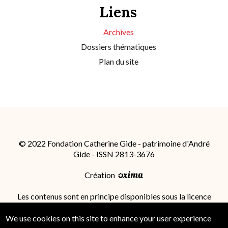
Liens
Archives
Dossiers thématiques
Plan du site
© 2022 Fondation Catherine Gide - patrimoine d'André
Gide - ISSN 2813-3676
Création
Les contenus sont en principe disponibles sous la licence
Attribution - Partage dans les Mêmes Conditions 4.0
International (CC BY-SA 4.0)
; des conditions
We use cookies on this site to enhance your user experience