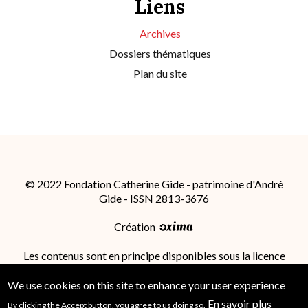
Liens
Archives
Dossiers thématiques
Plan du site
© 2022 Fondation Catherine Gide - patrimoine d'André
Gide - ISSN 2813-3676
Création
Les contenus sont en principe disponibles sous la licence
Attribution - Partage dans les Mêmes Conditions 4.0
International (CC BY-SA 4.0)
; des conditions
We use cookies on this site to enhance your user experience
supplémentaires peuvent s'appliquer.
En savoir plus
By clicking the Accept button, you agree to us doing so.