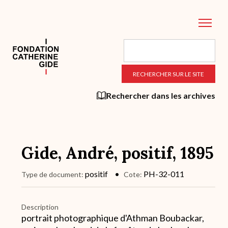
Aller
au
contenu
principal
Rechercher dans les archives
Gide, André, positif, 1895
positif
PH-32-011
Type de document
Cote
Description
portrait photographique d'Athman Boubackar,