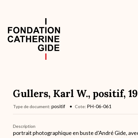
Aller
au
contenu
principal
Navigation
principale
Gullers, Karl W., positif, 1
positif
PH-06-061
Type de document
Cote
Description
portrait photographique en buste d’André Gide, ave