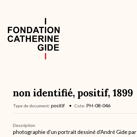
Aller
au
contenu
principal
Navigation
principale
non identifié, positif, 1899
positif
PH-08-046
Type de document
Cote
Description
photographie d'un portrait dessiné d'André Gide p