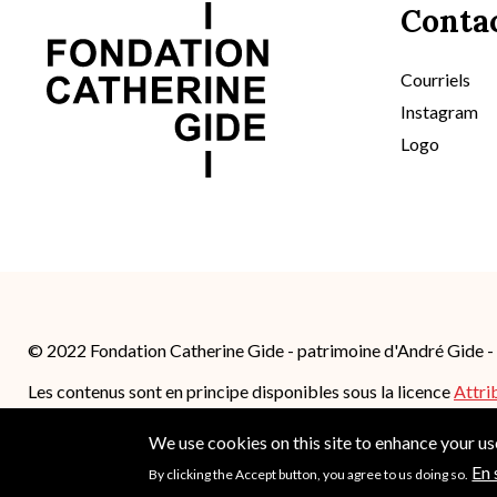
Conta
Courriels
Instagram
Logo
© 2022 Fondation Catherine Gide - patrimoine d'André Gide 
Les contenus sont en principe disponibles sous la licence
Attri
4.0 International (CC BY-SA 4.0)
; des conditions supplémentair
We use cookies on this site to enhance your u
En 
By clicking the Accept button, you agree to us doing so.