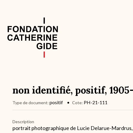
Aller
au
contenu
principal
Navigation
principale
non identifié, positif, 1905
positif
PH-21-111
Type de document
Cote
Description
portrait photographique de Lucie Delarue-Mardrus, a