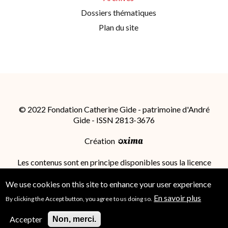
Dossiers thématiques
Plan du site
© 2022 Fondation Catherine Gide - patrimoine d'André
Gide - ISSN 2813-3676
Création
Les contenus sont en principe disponibles sous la licence
Attribution - Partage dans les Mêmes Conditions 4.0
International (CC BY-SA 4.0)
; des conditions
We use cookies on this site to enhance your user experience
supplémentaires peuvent s'appliquer.
En savoir plus
By clicking the Accept button, you agree to us doing so.
Accepter
Non, merci.