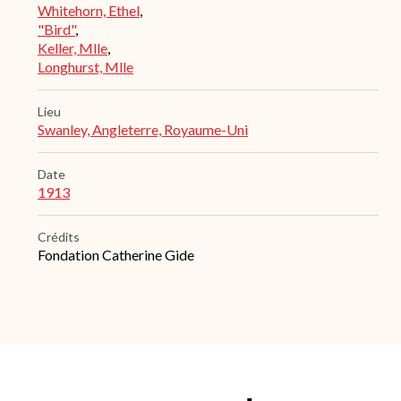
Whitehorn, Ethel
,
"Bird"
,
Keller, Mlle
,
Longhurst, Mlle
Lieu
Swanley, Angleterre, Royaume-Uni
Date
1913
Crédits
Fondation Catherine Gide