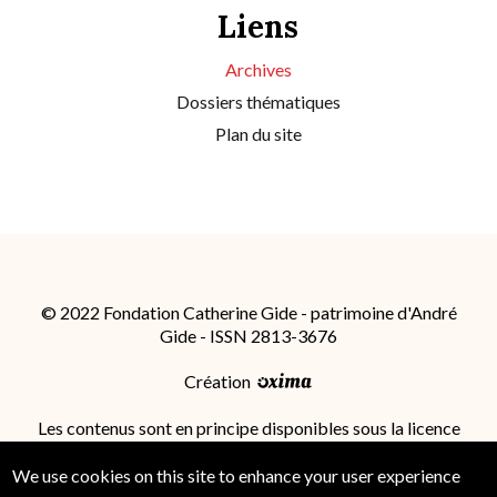
Liens
Archives
Dossiers thématiques
Plan du site
© 2022 Fondation Catherine Gide - patrimoine d'André
Gide - ISSN 2813-3676
Création
Les contenus sont en principe disponibles sous la licence
Attribution - Partage dans les Mêmes Conditions 4.0
International (CC BY-SA 4.0)
; des conditions
We use cookies on this site to enhance your user experience