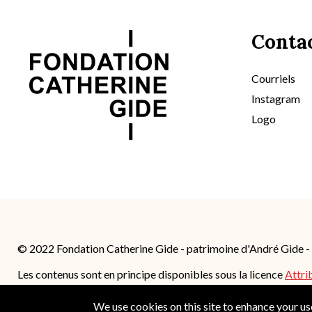
Conta
Courriels
Instagram
Logo
© 2022 Fondation Catherine Gide - patrimoine d'André Gide 
Les contenus sont en principe disponibles sous la licence
Attri
4.0 International (CC BY-SA 4.0)
; des conditions supplémentair
We use cookies on this site to enhance your u