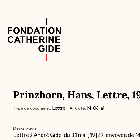
Aller
au
contenu
principal
Navigation
principale
Prinzhorn, Hans, Lettre, 1
Lettre
N-06-ai
Type de document
Cote
Description
Lettre à André Gide, du 31 mai [19]29, envoyée de Mo