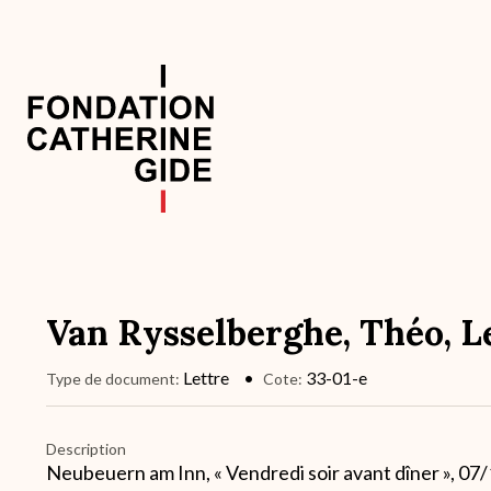
Aller
au
contenu
principal
Navigation
principale
Van Rysselberghe, Théo, Le
Lettre
33-01-e
Type de document
Cote
Description
Neubeuern am Inn, « Vendredi soir avant dîner », 07/