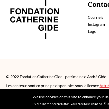
Conta
Courriels
Instagram
Logo
© 2022 Fondation Catherine Gide - patrimoine d'André Gide 
Les contenus sont en principe disponibles sous la licence
Attri
4.0 International (CC BY-SA 4.0)
; des conditions supplémentair
We use cookies on this site to enhance your u
En 
By clicking the Accept button, you agree to us doing so.