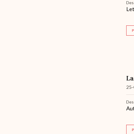
Des
Let
P
La
25-
Des
Aut
P