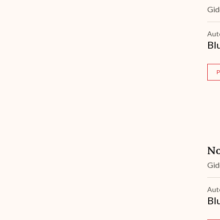
Gi
Aut
Bl
P
No
Gi
Aut
Bl