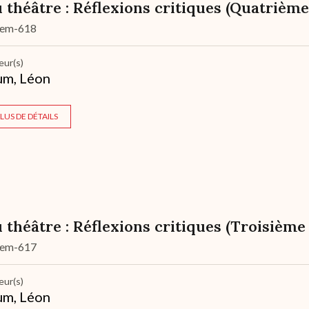
 théâtre : Réflexions critiques (Quatrième
dem-618
eur(s)
um, Léon
LUS DE DÉTAILS
 théâtre : Réflexions critiques (Troisième 
dem-617
eur(s)
um, Léon