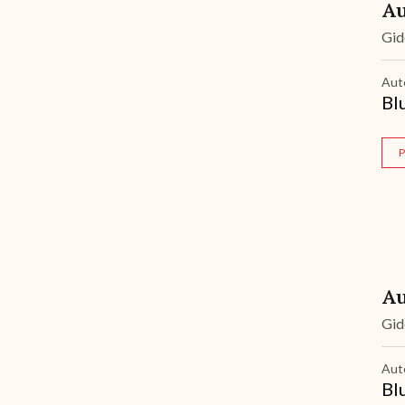
Au
Gi
Aut
Bl
P
Au
Gi
Aut
Bl