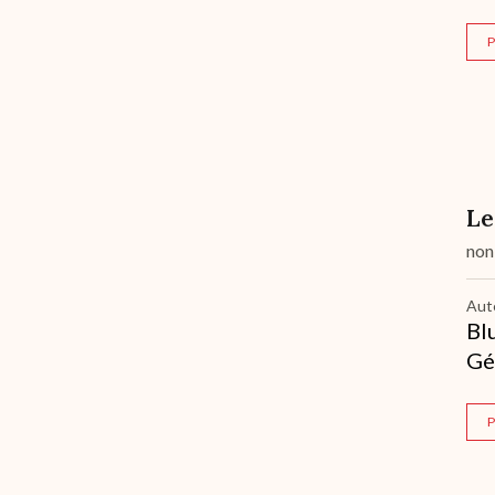
P
Le
non
Aut
Bl
Gé
P