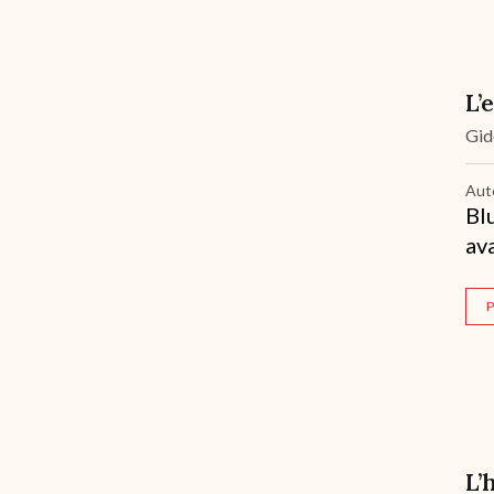
L’
Gi
Aut
Bl
av
P
L’