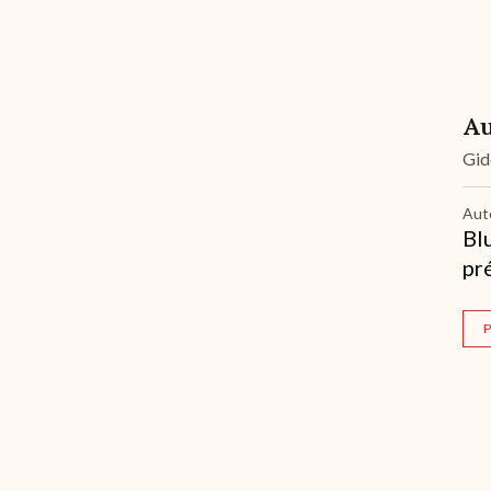
Au
Gi
Aut
Bl
pr
P