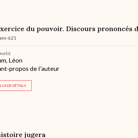
exercice du pouvoir. Discours prononcés d
dem-621
eur(s)
um, Léon
ant-propos de l’auteur
LUS DE DÉTAILS
histoire jugera