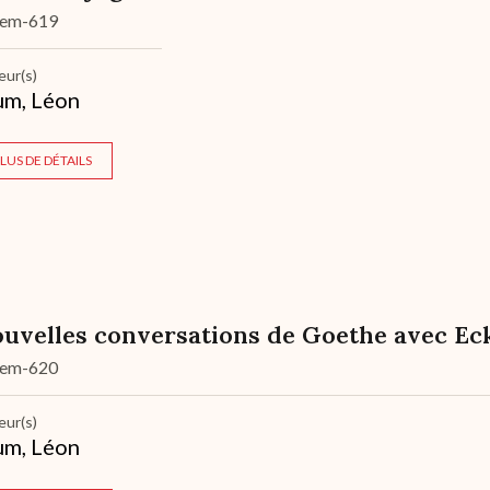
dem-619
eur(s)
um, Léon
LUS DE DÉTAILS
uvelles conversations de Goethe avec Ec
dem-620
eur(s)
um, Léon