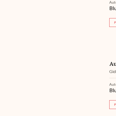
Aut
Bl
P
Au
Gi
Aut
Bl
P