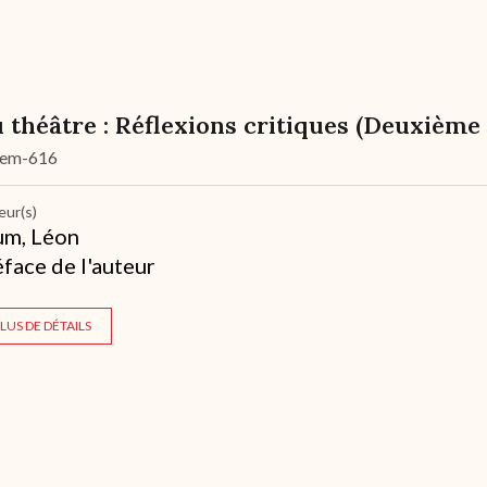
 théâtre : Réflexions critiques (Deuxième 
dem-616
eur(s)
um, Léon
éface de l'auteur
LUS DE DÉTAILS