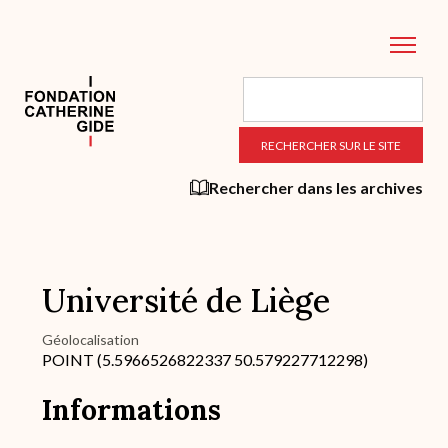
Aller
au
contenu
principal
Rechercher dans les archives
Université de Liège
Géolocalisation
POINT (5.5966526822337 50.579227712298)
Informations