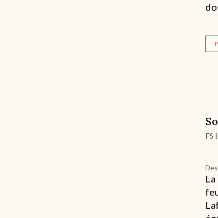
do
P
So
FS 
Desc
La
fe
La
ég