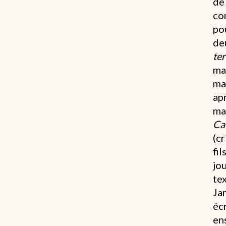
de
co
po
de
ter
ma
man
apr
ma
Ca
(c
fi
jo
te
Ja
éc
en