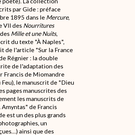
 poète). La collection
rits par Gide : préface
bre 1895 dans le
Mercure
,
re VII des
Nourritures
I des
Mille et une Nuits
,
rit du texte "À Naples",
t de l'article "Sur la France
 de Régnier : la double
rite de l'adaptation des
r Francis de Miomandre
 Feu), le manuscrit de "Dieu
ues pages manuscrites des
lement les manuscrits de
. Amyntas" de Francis
e est un des plus grands
 photographies, un
eçues…) ainsi que des