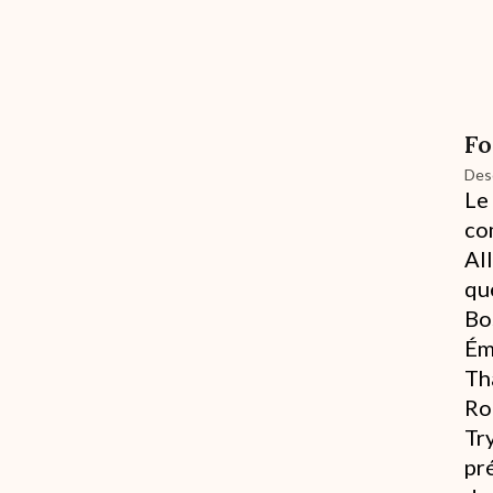
Fo
Desc
Le
co
Al
qu
Bo
Ém
Th
Ro
Tr
pr