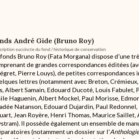
nds André Gide (Bruno Roy)
ription succincte du fond / historique de conservation
 fonds Bruno Roy (Fata Morgana) dispose d’une trè
mprenant de grandes correspondances éditées (av
légret, Pierre Louys), de petites correspondances
elques lettres (notamment avec Breton, Crémieux,
s, Albert Samain, Edouard Ducoté, Louis Fabulet, P
ile Haguenin, Albert Mockel, Paul Morisse, Edmon
adée Natanson, Edouard Dujardin, Paul Redonnel,
uart, Jean Royère, Henri Thomas, Maurice Saillet, 
ystram). Il possède également un ensemble de manu
éparatoires (notamment un dossier sur l’
Anthologie