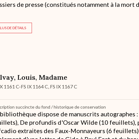
ssiers de presse (constitués notamment à la mort 
LUS DE DÉTAILS
lvay, Louis, Madame
IX 1161 C-FS IX 1164 C, FS IX 1167 C
ription succincte du fond / historique de conservation
 bibliothèque dispose de manuscrits autographes :
uillets), De profundis d'Oscar Wilde (10 feuillets),
fcadio extraites des Faux-Monnayeurs (6 feuillets)
alement d'une lettre de Gide à Paul Fort et du brou