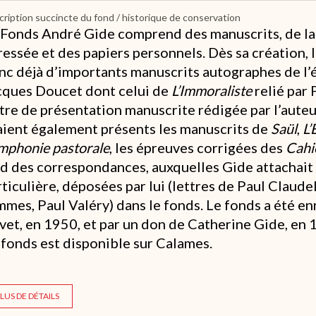
ription succincte du fond / historique de conservation
 Fonds André Gide comprend des manuscrits, de la
ressée et des papiers personnels. Dès sa création, 
nc déjà d’importants manuscrits autographes de l’é
cques Doucet dont celui de
L’Immoraliste
relié par 
ttre de présentation manuscrite rédigée par l’aute
aient également présents les manuscrits de
Saül
,
L’
mphonie pastorale
, les épreuves corrigées des
Cahi
rd des correspondances, auxquelles Gide attachai
rticulière, déposées par lui (lettres de Paul Claude
mmes, Paul Valéry) dans le fonds. Le fonds a été en
vet, en 1950, et par un don de Catherine Gide, en 
 fonds est disponible sur Calames.
LUS DE DÉTAILS