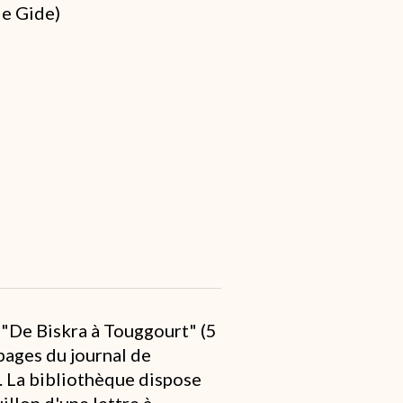
de Gide)
 "De Biskra à Touggourt" (5
 pages du journal de
. La bibliothèque dispose
illon d'une lettre à