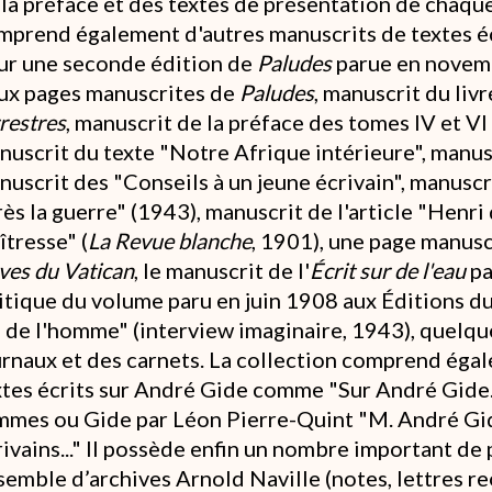
 la préface et des textes de présentation de chaque
mprend également d'autres manuscrits de textes éc
ur une seconde édition de
Paludes
parue en novem
ux pages manuscrites de
Paludes
, manuscrit du liv
restres
, manuscrit de la préface des tomes IV et V
nuscrit du texte "Notre Afrique intérieure", manusc
uscrit des "Conseils à un jeune écrivain", manuscri
ès la guerre" (1943), manuscrit de l'article "Henri
îtresse" (
La Revue blanche
, 1901), une page manusc
ves du Vatican
, le manuscrit de l'
Écrit sur de l'eau
pa
ritique du volume paru en juin 1908 aux Éditions du
ls de l'homme" (interview imaginaire, 1943), quelq
urnaux et des carnets. La collection comprend éga
xtes écrits sur André Gide comme "Sur André Gide
mmes ou Gide par Léon Pierre-Quint "M. André Gid
rivains..." Il possède enfin un nombre important de
semble d’archives Arnold Naville (notes, lettres r