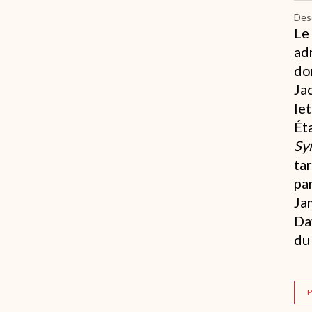
Desc
Le
ad
do
Ja
le
Ét
Sy
ta
pa
Ja
Da
du
P