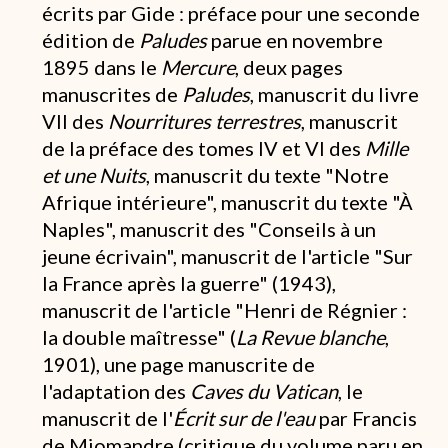
écrits par Gide : préface pour une seconde
édition de
Paludes
parue en novembre
1895 dans le
Mercure
, deux pages
manuscrites de
Paludes
, manuscrit du livre
VII des
Nourritures terrestres
, manuscrit
de la préface des tomes IV et VI des
Mille
et une Nuits
, manuscrit du texte "Notre
Afrique intérieure", manuscrit du texte "À
Naples", manuscrit des "Conseils à un
jeune écrivain", manuscrit de l'article "Sur
la France après la guerre" (1943),
manuscrit de l'article "Henri de Régnier :
la double maîtresse" (
La Revue blanche
,
1901), une page manuscrite de
l'adaptation des
Caves du Vatican
, le
manuscrit de l'
Écrit sur de l'eau
par Francis
de Miomandre (critique du volume paru en