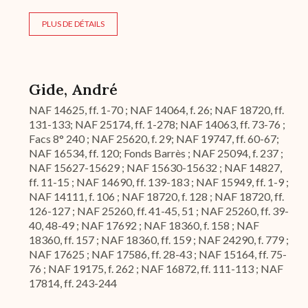
PLUS DE DÉTAILS
Gide, André
NAF 14625, ff. 1-70 ; NAF 14064, f. 26; NAF 18720, ff.
131-133; NAF 25174, ff. 1-278; NAF 14063, ff. 73-76 ;
Facs 8° 240 ; NAF 25620, f. 29; NAF 19747, ff. 60-67;
NAF 16534, ff. 120; Fonds Barrès ; NAF 25094, f. 237 ;
NAF 15627-15629 ; NAF 15630-15632 ; NAF 14827,
ff. 11-15 ; NAF 14690, ff. 139-183 ; NAF 15949, ff. 1-9 ;
NAF 14111, f. 106 ; NAF 18720, f. 128 ; NAF 18720, ff.
126-127 ; NAF 25260, ff. 41-45, 51 ; NAF 25260, ff. 39-
40, 48-49 ; NAF 17692 ; NAF 18360, f. 158 ; NAF
18360, ff. 157 ; NAF 18360, ff. 159 ; NAF 24290, f. 779 ;
NAF 17625 ; NAF 17586, ff. 28-43 ; NAF 15164, ff. 75-
76 ; NAF 19175, f. 262 ; NAF 16872, ff. 111-113 ; NAF
17814, ff. 243-244