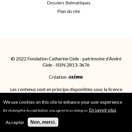
Dossiers thématiques
Plan du site
© 2022 Fondation Catherine Gide - patrimoine d'André
Gide - ISSN 2813-3676
Création
Les contenus sont en principe disponibles sous la licence
Attribution - Partage dans les Mêmes Conditions 4.0
International (CC BY-SA 4.0)
; des conditions
We use cookies on this site to enhance your user experience
supplémentaires peuvent s'appliquer.
En savoir plus
By clicking the Accept button, you agree to us doing so.
Accepter
Non, merci.