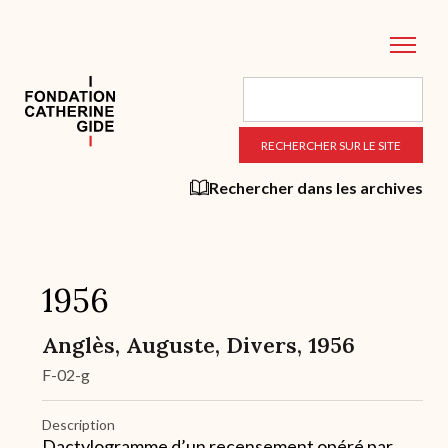
Aller
au
contenu
principal
Rechercher dans les archives
1956
Anglès, Auguste, Divers, 1956
F-02-g
Description
Dactylogramme d’un recensement opéré par