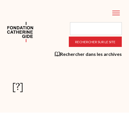
Aller
au
contenu
principal
Rechercher dans les archives
[?]