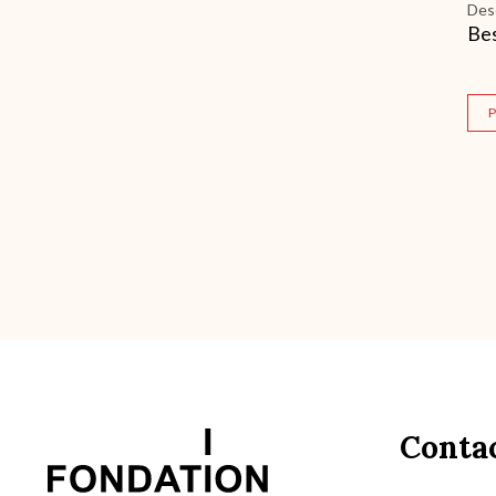
Des
Bes
P
Conta