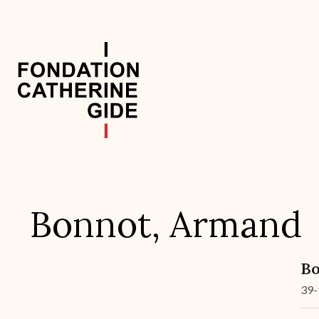
Aller
au
contenu
principal
Navigation
principale
Bonnot, Armand
Bo
39-