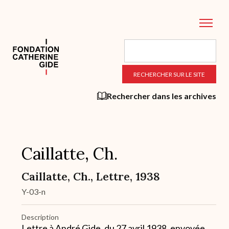
Aller
au
contenu
principal
Rechercher dans les archives
Caillatte, Ch.
Caillatte, Ch., Lettre, 1938
Y-03-n
Description
Lettre à André Gide, du 27 avril 1938, envoyée