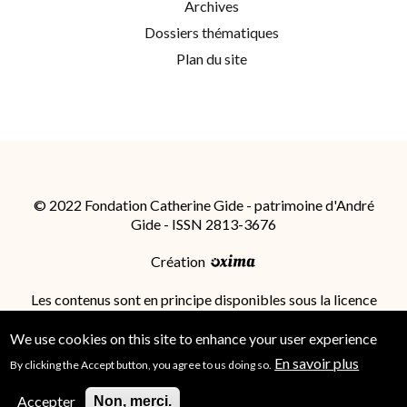
Archives
Dossiers thématiques
Plan du site
© 2022 Fondation Catherine Gide - patrimoine d'André
Gide - ISSN 2813-3676
Création
Les contenus sont en principe disponibles sous la licence
Attribution - Partage dans les Mêmes Conditions 4.0
International (CC BY-SA 4.0)
; des conditions
We use cookies on this site to enhance your user experience
supplémentaires peuvent s'appliquer.
En savoir plus
By clicking the Accept button, you agree to us doing so.
Accepter
Non, merci.