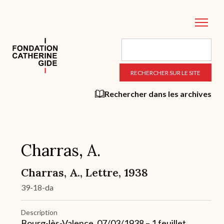
Aller
au
contenu
principal
Rechercher dans les archives
Charras, A.
Charras, A., Lettre, 1938
39-18-da
Description
Bourg-lès-Valence, 07/03/1938 – 1 feuillet